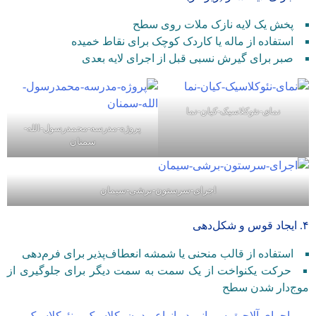
پخش یک لایه نازک ملات روی سطح
استفاده از ماله یا کاردک کوچک برای نقاط خمیده
صبر برای گیرش نسبی قبل از اجرای لایه بعدی
نمای-نئوکلاسیک-کیان-نما
پروژه-مدرسه-محمدرسول-الله-
سمنان
اجرای-سرستون-برشی-سیمان
۴. ایجاد قوس و شکل‌دهی
استفاده از قالب منحنی یا شمشه انعطاف‌پذیر برای فرم‌دهی
حرکت یکنواخت از یک سمت به سمت دیگر برای جلوگیری از
موج‌دار شدن سطح
اجرای آلاچیق سیمانی در انواع مدرن، کلاسیک و نئوکلاسیک