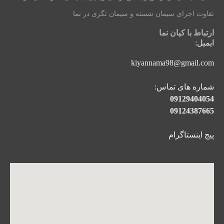
تفاوت اجرای سیمان شسته و سیمان تگری در نما
ارتباط با کیان نما
ایمیل:
kiyannama98@gmail.com
شماره های تماس:
09129404054
09124387665
پیج اینستاگرام